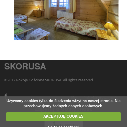
SKORUSA
©2017 Pokoje Gościnne SKORUSA. All rights reserved.
Blog
Polityka prywatności
Używamy cookies tylko do śledzenia wizyt na naszej stronie. Nie
przechowujemy żadnych danych osobowych.
Zapytaj o dostępność
AKCEPTUJĘ COOKIES
TELEFON