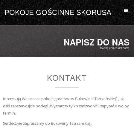
POKOJE GOŚCINNE SKORUSA
NAPISZ DO NAS
DANE KONTAKTOWE
KONTAKT
Interesują Was nasze pokoje gościnne w Bukowinie Tatrzańskiej? Już
dziś zarezerwujcie noclegi. Wystarczy tylko zadzwonić i zapytać o wolny
termin.
Serdecznie zapraszamy do Bukowiny Tatrzańskiej.